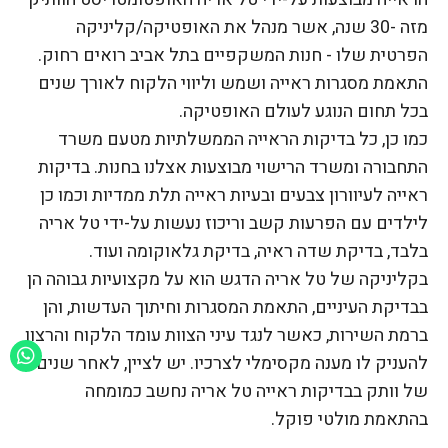
מזה -30 שנה, אשר מנהל את האופטיקה/קליניקה
הפרטית שלו - חנות המשקפיים בתל אביב רואים רחוק.
התאמת מסגרות ראייה ושמש וליווי הלקוח לאורך שנים
בכל תחום הנוגע לעולם האופטיקה.
כמו כן, כל בדיקות הראייה הממשלתיות מטעם משרד
התחבורה ומשרד הרישוי מבוצעות אצלנו בחנות. בדיקות
ראייה לעיוורון צבעים ובעיות ראייה תלת ממדיות וכמו כן
לילדים עם הפרעות קשב וריכוז נעשות על-ידי טל אריה
בלבד, בדיקת שדה ראיה, בדיקת גלאוקומה ועוד.
בקליניקה של טל אריה הדגש הוא על מקצועיות גבוהה הן
בבדיקת העיניים, התאמת המסגרות וחיתוך העדשות, והן
ברמת השירות, כאשר לנגד עיני הצוות עומד הלקוח והרצון
להעניק לו מענה מקסימלי לצרכיו. יש לציין, לאחר שנים
של וותק בבדיקות ראייה טל אריה נחשב כמומחה
בהתאמת מולטי פוקל.