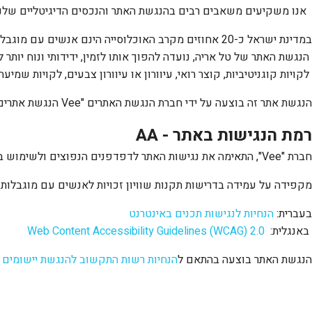
אנו משקיעים משאבים רבים בהנגשת האתר והנכסים הדיגיטליים שלנו ע
במדינת ישראל כ-20 אחוזים מקרב האוכלוסייה הינם אנשים עם מוגבלות הזקוקים לנגישות דיגיטלית, על מנת לצרוך מידע ושירותים כללים.
הנגשת האתר של
טל אריה
, נועדה להפוך אותו לזמין, ידידותי ונוח יות
לקויות קוגניטיביות, קוצר רואי, עיוורון או עיוורון צבעים, לקויות שמיע
הנגשת אתר זה בוצעה על ידי חברת הנגשת האתרים "
Vee
הנגשת אתרים"
רמת הנגישות באתר -
AA
חברת "
Vee
", התאימה את נגישות האתר לדפדפנים הנפוצים ולשימוש ב
מקפידה על עמידה בדרישות תקנות שוויון זכויות לאנשים עם מוגבלות 5568 התשע"ג 2013 ברמת
בעברית:
הנחיות
לנגישות
תכנים
באינטרנט
באנגלית:
Web Content Accessibility Guidelines (WCAG) 2.0
הנגשת האתר בוצעה בהתאם ל
הנחיות
רשות
התקשוב
להנגשת
יישומים