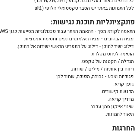
כל הדפים באתר בעלי מבנה קבוע (1
H/2H/3H
וכו').
לכל התמונות באתר יש הסבר טקסטואלי חלופי (
alt).
פונקציונליות תוכנת נגישות:
התאמה לקורא מסך - התאמת האתר עבור טכנולוגיות מסייעות כגון
JAWS
עצירת הבהובים - עצירת אלמנטים נעים וחסימת אנימציות
דילוג ישיר לתוכן - דילוג על התפריט הראשי ישירות אל התוכן.
התאמה לניווט מקלדת
.
הגדלה / הקטנה של טקסט.
ריווח בין אותיות / מילים / שורות.
ניגודיות וצבע - גבוהה, הפוכה, שחור לבן.
גופן קריא.
הדגשת קישורים.
מדריך קריאה.
שינוי אייקון סמן עכבר
.
תיאור לתמונות.
החרגות