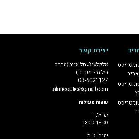
רים
יצירת קשר
ומטריסט
אלקלעי 3, תל אביב (מתחם
בזל מול מגן דוד)
אביב
03-6021127
ומטריסט
talarieoptic@gmail.com
ץ
ומטריסט
שעות פעילות
ה
ימי א', ד'
13:00-18:00
ימי ב', ג', ה'