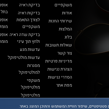
משקפיים
בדיקת ראיה
אופט
בתל 
אודות
בדיקות ראיה
לצורך התאמת
אופט
שירותי החנות
משקפיים
מומל
המלצות
בדיקת שדה ראיה
אופט
בלוג
ולחץ תוך עיני
מומח
שאלות תשובות
עדשות מגע
צור קשר
עדשות מולטיפוקל
מדיניות פרטיות
מסגרות
הצהרת נגישות
למולטיפוקל
הסדרי נגישות
משקפי
מפת אתר
מולטיפוקל
מולטיפוקל
 סטטיסטיים, שיפור חוויית המשתמש והתוכן המוצג באתר.