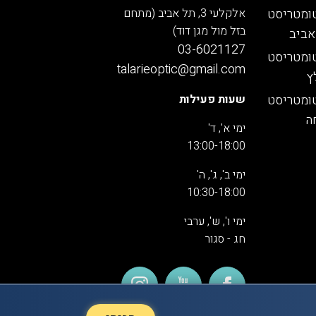
ומטריסט
אלקלעי 3, תל אביב (מתחם
בזל מול מגן דוד)
אביב
03-6021127
ומטריסט
talarieoptic@gmail.com
ץ
ומטריסט
שעות פעילות
ה
ימי א', ד'
13:00-18:00
ימי ב', ג', ה'
10:30-18:00
ימי ו', ש', ערבי
חג - סגור