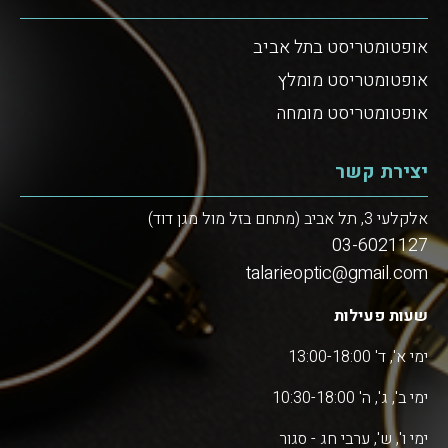
אופטומטריסט בתל אביב
אופטומטריסט מומלץ
אופטומטריסט מומחה
יצירת קשר
אלקלעי 3, תל אביב (מתחם בזל מול מגן דוד)
03-6021127
talarieoptic@gmail.com
שעות פעילות
ימי א', ד' 13:00-18:00
ימי ב', ג', ה' 10:30-18:00
ימי ו', ש', ערבי חג - סגור