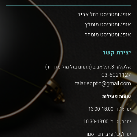
אופטומטריסט בתל אביב
אופטומטריסט מומלץ
אופטומטריסט מומחה
יצירת קשר
אלקלעי 3, תל אביב (מתחם בזל מול מגן דוד)
03-6021127
talarieoptic@gmail.com
שעות פעילות
ימי א', ד' 13:00-18:00
ימי ב', ג', ה' 10:30-18:00
ימי ו', ש', ערבי חג - סגור