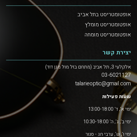
אופטומטריסט בתל אביב
אופטומטריסט מומלץ
אופטומטריסט מומחה
יצירת קשר
אלקלעי 3, תל אביב (מתחם בזל מול מגן דוד)
03-6021127
talarieoptic@gmail.com
שעות פעילות
ימי א', ד' 13:00-18:00
ימי ב', ג', ה' 10:30-18:00
ימי ו', ש', ערבי חג - סגור