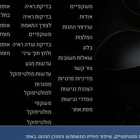
משקפיים
בדיקת ראיה
אופט
בתל 
אודות
בדיקות ראיה
לצורך התאמת
אופט
שירותי החנות
משקפיים
מומל
המלצות
בדיקת שדה ראיה
אופט
בלוג
ולחץ תוך עיני
מומח
שאלות תשובות
עדשות מגע
צור קשר
עדשות מולטיפוקל
מדיניות פרטיות
מסגרות
הצהרת נגישות
למולטיפוקל
הסדרי נגישות
משקפי
מפת אתר
מולטיפוקל
מולטיפוקל
 סטטיסטיים, שיפור חוויית המשתמש והתוכן המוצג באתר.