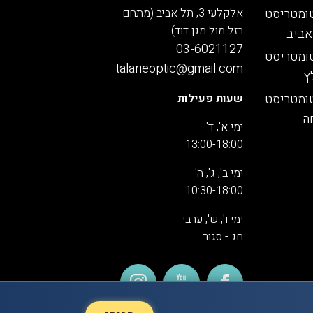
ומטריסט
אלקלעי 3, תל אביב (מתחם
בזל מול מגן דוד)
אביב
03-6021127
ומטריסט
talarieoptic@gmail.com
ץ
ומטריסט
שעות פעילות
ה
ימי א', ד'
13:00-18:00
ימי ב', ג', ה'
10:30-18:00
ימי ו', ש', ערבי
חג - סגור