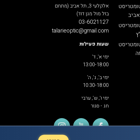
ומטריסט
אלקלעי 3, תל אביב (מתחם
בזל מול מגן דוד)
אביב
03-6021127
ומטריסט
talarieoptic@gmail.com
ץ
ומטריסט
שעות פעילות
ה
ימי א', ד'
13:00-18:00
ימי ב', ג', ה'
10:30-18:00
ימי ו', ש', ערבי
חג - סגור