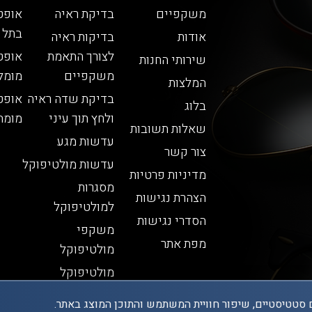
משקפיים
בדיקת ראיה
אופט
בתל 
אודות
בדיקות ראיה
לצורך התאמת
אופט
שירותי החנות
משקפיים
מומל
המלצות
בדיקת שדה ראיה
אופט
בלוג
ולחץ תוך עיני
מומח
שאלות תשובות
עדשות מגע
צור קשר
עדשות מולטיפוקל
מדיניות פרטיות
מסגרות
הצהרת נגישות
למולטיפוקל
הסדרי נגישות
משקפי
מפת אתר
מולטיפוקל
מולטיפוקל
 סטטיסטיים, שיפור חוויית המשתמש והתוכן המוצג באתר.