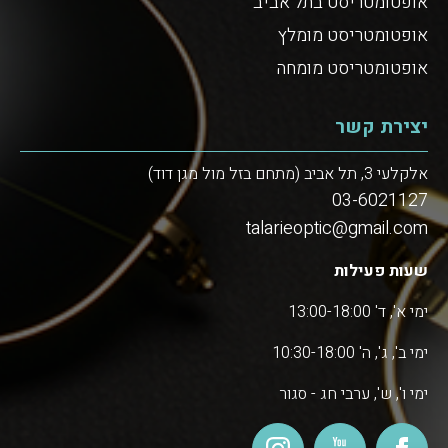
אופטומטריסט בתל אביב
אופטומטריסט מומלץ
אופטומטריסט מומחה
יצירת קשר
אלקלעי 3, תל אביב (מתחם בזל מול מגן דוד)
03-6021127
talarieoptic@gmail.com
שעות פעילות
ימי א', ד' 13:00-18:00
ימי ב', ג', ה' 10:30-18:00
ימי ו', ש', ערבי חג - סגור