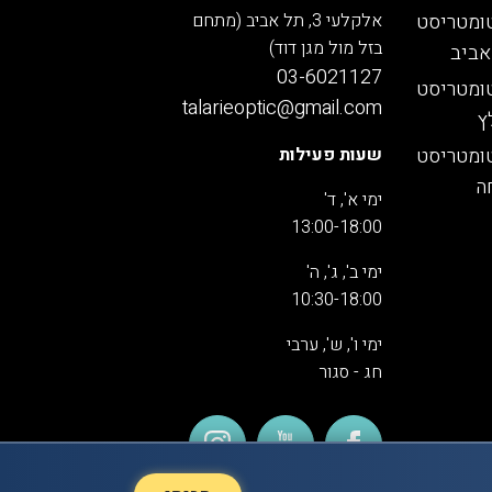
ומטריסט
אלקלעי 3, תל אביב (מתחם
בזל מול מגן דוד)
אביב
03-6021127
ומטריסט
talarieoptic@gmail.com
ץ
ומטריסט
שעות פעילות
ה
ימי א', ד'
13:00-18:00
ימי ב', ג', ה'
10:30-18:00
ימי ו', ש', ערבי
חג - סגור