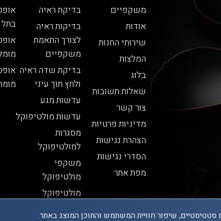
משקפיים
בדיקת ראיה
אופט
בתל 
אודות
בדיקות ראיה
לצורך התאמת
אופט
שירותי החנות
משקפיים
מומל
המלצות
בדיקת שדה ראיה
אופט
בלוג
ולחץ תוך עיני
מומח
שאלות תשובות
עדשות מגע
צור קשר
עדשות מולטיפוקל
מדיניות פרטיות
מסגרות
הצהרת נגישות
למולטיפוקל
הסדרי נגישות
משקפי
מפת אתר
מולטיפוקל
מולטיפוקל
 סטטיסטיים, שיפור חוויית המשתמש והתוכן המוצג באתר.