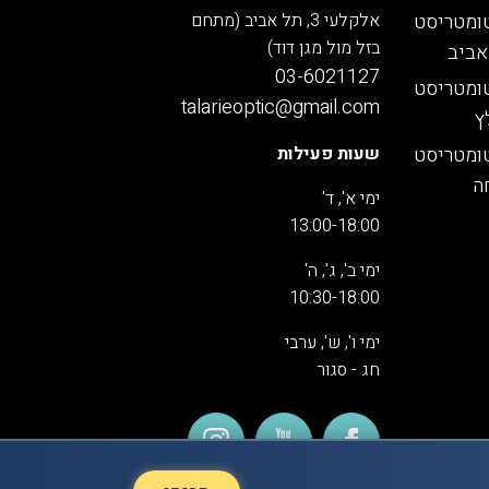
ומטריסט
אלקלעי 3, תל אביב (מתחם
בזל מול מגן דוד)
אביב
03-6021127
ומטריסט
talarieoptic@gmail.com
ץ
ומטריסט
שעות פעילות
ה
ימי א', ד'
13:00-18:00
ימי ב', ג', ה'
10:30-18:00
ימי ו', ש', ערבי
חג - סגור