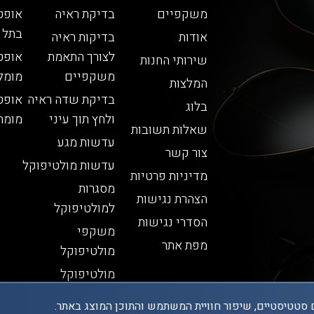
משקפיים
בדיקת ראיה
אופט
בתל 
אודות
בדיקות ראיה
לצורך התאמת
אופט
שירותי החנות
משקפיים
מומל
המלצות
בדיקת שדה ראיה
אופט
בלוג
ולחץ תוך עיני
מומח
שאלות תשובות
עדשות מגע
צור קשר
עדשות מולטיפוקל
מדיניות פרטיות
מסגרות
הצהרת נגישות
למולטיפוקל
הסדרי נגישות
משקפי
מפת אתר
מולטיפוקל
מולטיפוקל
 סטטיסטיים, שיפור חוויית המשתמש והתוכן המוצג באתר.