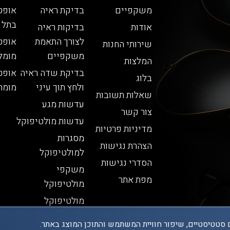
משקפיים
בדיקת ראיה
אופט
בתל 
אודות
בדיקות ראיה
לצורך התאמת
אופט
שירותי החנות
משקפיים
מומל
המלצות
בדיקת שדה ראיה
אופט
בלוג
ולחץ תוך עיני
מומח
שאלות תשובות
עדשות מגע
צור קשר
עדשות מולטיפוקל
מדיניות פרטיות
מסגרות
הצהרת נגישות
למולטיפוקל
הסדרי נגישות
משקפי
מפת אתר
מולטיפוקל
מולטיפוקל
 סטטיסטיים, שיפור חוויית המשתמש והתוכן המוצג באתר.