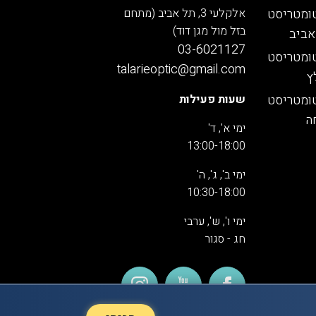
ומטריסט
אלקלעי 3, תל אביב (מתחם
בזל מול מגן דוד)
אביב
03-6021127
ומטריסט
talarieoptic@gmail.com
ץ
ומטריסט
שעות פעילות
ה
ימי א', ד'
13:00-18:00
ימי ב', ג', ה'
10:30-18:00
ימי ו', ש', ערבי
חג - סגור