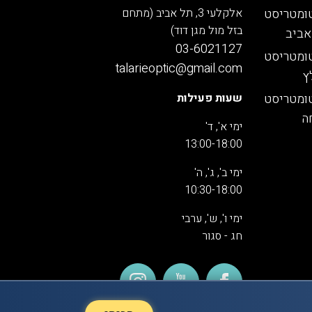
ומטריסט
אלקלעי 3, תל אביב (מתחם
בזל מול מגן דוד)
אביב
03-6021127
ומטריסט
talarieoptic@gmail.com
ץ
ומטריסט
שעות פעילות
ה
ימי א', ד'
13:00-18:00
ימי ב', ג', ה'
10:30-18:00
ימי ו', ש', ערבי
חג - סגור