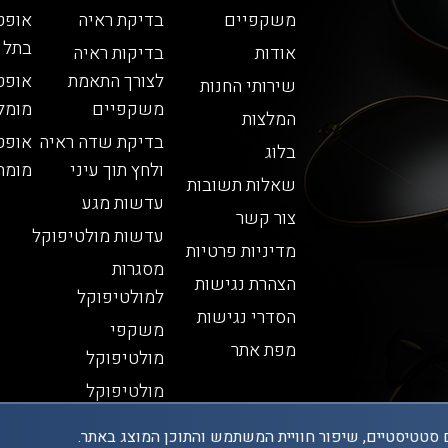
משקפיים
בדיקת ראיה
אופט
בתל 
אודות
בדיקות ראיה
לצורך התאמת
אופט
שירותי החנות
משקפיים
מומל
המלצות
בדיקת שדה ראיה
אופט
בלוג
ולחץ תוך עיני
מומח
שאלות תשובות
עדשות מגע
צור קשר
עדשות מולטיפוקל
מדיניות פרטיות
מסגרות
הצהרת נגישות
למולטיפוקל
הסדרי נגישות
משקפי
מפת אתר
מולטיפוקל
מולטיפוקל
 סטטיסטיים, שיפור חוויית המשתמש והתוכן המוצג באתר.