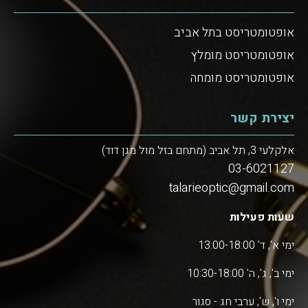
אופטומטריסט בתל אביב
אופטומטריסט מומלץ
אופטומטריסט מומחה
יצירת קשר
אלקלעי 3, תל אביב (מתחם בזל מול מגן דוד)
03-6021127
talarieoptic@gmail.com
שעות פעילות
ימי א', ד' 13:00-18:00
ימי ב', ג', ה' 10:30-18:00
ימי ו', ש', ערבי חג - סגור