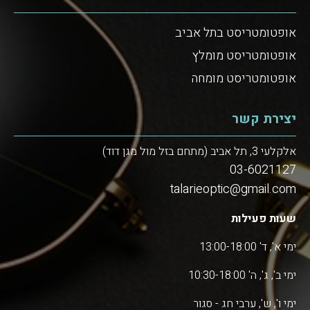
אופטומטריסט בתל אביב
אופטומטריסט מומלץ
אופטומטריסט מומחה
יצירת קשר
אלקלעי 3, תל אביב (מתחם בזל מול מגן דוד)
03-6021127
talarieoptic@gmail.com
שעות פעילות
ימי א', ד' 13:00-18:00
ימי ב', ג', ה' 10:30-18:00
ימי ו', ש', ערבי חג - סגור