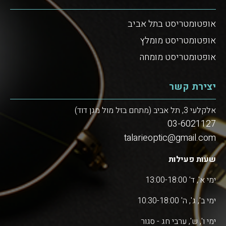
אופטומטריסט בתל אביב
אופטומטריסט מומלץ
אופטומטריסט מומחה
יצירת קשר
אלקלעי 3, תל אביב (מתחם בזל מול מגן דוד)
03-6021127
talarieoptic@gmail.com
שעות פעילות
ימי א', ד' 13:00-18:00
ימי ב', ג', ה' 10:30-18:00
ימי ו', ש', ערבי חג - סגור