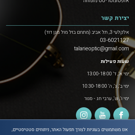
אופטומטריסט מומחה
יצירת קשר
אלקלעי 3, תל אביב (מתחם בזל מול מגן דוד)
03-6021127
talarieoptic@gmail.com
שעות פעילות
ימי א', ד' 13:00-18:00
ימי ב', ג', ה' 10:30-18:00
ימי ו', ש', ערבי חג - סגור
אנו משתמשים בעוגיות לצורך תפעול האתר, ניתוחים סטטיסטיים,