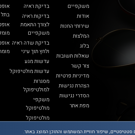
משקפיים
בדיקת ראיה
אופט
בתל 
אודות
בדיקות ראיה
לצורך התאמת
אופט
שירותי החנות
משקפיים
מומל
המלצות
בדיקת שדה ראיה
אופט
בלוג
ולחץ תוך עיני
מומח
שאלות תשובות
עדשות מגע
צור קשר
עדשות מולטיפוקל
מדיניות פרטיות
מסגרות
הצהרת נגישות
למולטיפוקל
הסדרי נגישות
משקפי
מפת אתר
מולטיפוקל
מולטיפוקל
 סטטיסטיים, שיפור חוויית המשתמש והתוכן המוצג באתר.