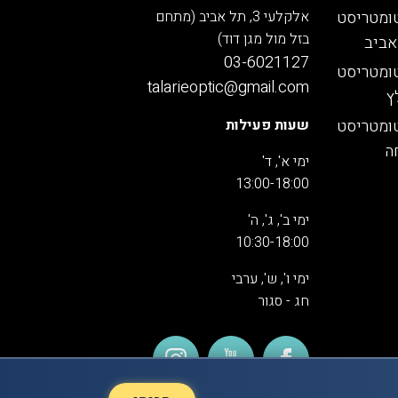
ומטריסט
אלקלעי 3, תל אביב (מתחם
בזל מול מגן דוד)
אביב
03-6021127
ומטריסט
talarieoptic@gmail.com
ץ
ומטריסט
שעות פעילות
ה
ימי א', ד'
13:00-18:00
ימי ב', ג', ה'
10:30-18:00
ימי ו', ש', ערבי
חג - סגור