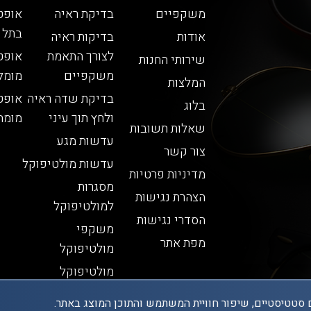
משקפיים
בדיקת ראיה
אופט
בתל 
אודות
בדיקות ראיה
לצורך התאמת
אופט
שירותי החנות
משקפיים
מומל
המלצות
בדיקת שדה ראיה
אופט
בלוג
ולחץ תוך עיני
מומח
שאלות תשובות
עדשות מגע
צור קשר
עדשות מולטיפוקל
מדיניות פרטיות
מסגרות
הצהרת נגישות
למולטיפוקל
הסדרי נגישות
משקפי
מפת אתר
מולטיפוקל
מולטיפוקל
 סטטיסטיים, שיפור חוויית המשתמש והתוכן המוצג באתר.