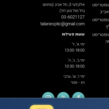
ומטריסט
אלקלעי 3, תל אביב (מתחם
בזל מול מגן דוד)
אביב
03-6021127
ומטריסט
talarieoptic@gmail.com
ץ
ומטריסט
שעות פעילות
ה
ימי א', ד'
13:00-18:00
ימי ב', ג', ה'
10:30-18:00
ימי ו', ש', ערבי
חג - סגור