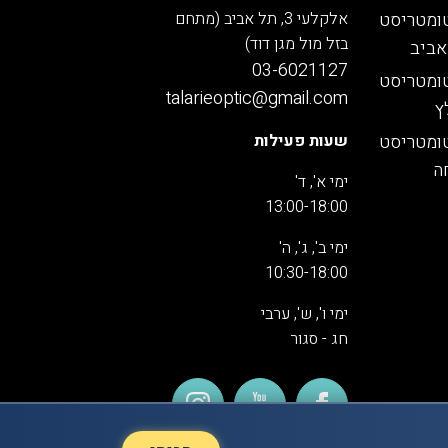
ומטריסט
אלקלעי 3, תל אביב (מתחם
בזל מול מגן דוד)
אביב
03-6021127
ומטריסט
talarieoptic@gmail.com
ץ
ומטריסט
שעות פעילות
ה
ימי א', ד'
13:00-18:00
ימי ב', ג', ה'
10:30-18:00
ימי ו', ש', ערבי
חג - סגור