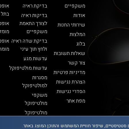
משקפיים
בדיקת ראיה
אופט
בתל 
אודות
בדיקות ראיה
לצורך התאמת
אופט
שירותי החנות
משקפיים
מומל
המלצות
בדיקת שדה ראיה
אופט
בלוג
ולחץ תוך עיני
מומח
שאלות תשובות
עדשות מגע
צור קשר
עדשות מולטיפוקל
מדיניות פרטיות
מסגרות
הצהרת נגישות
למולטיפוקל
הסדרי נגישות
משקפי
מפת אתר
מולטיפוקל
מולטיפוקל
 סטטיסטיים, שיפור חוויית המשתמש והתוכן המוצג באתר.