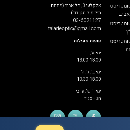
ומטריסט
אלקלעי 3, תל אביב (מתחם
בזל מול מגן דוד)
אביב
03-6021127
ומטריסט
talarieoptic@gmail.com
ץ
ומטריסט
שעות פעילות
ה
ימי א', ד'
13:00-18:00
ימי ב', ג', ה'
10:30-18:00
ימי ו', ש', ערבי
חג - סגור