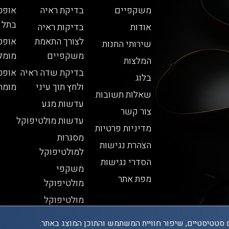
משקפיים
בדיקת ראיה
אופט
בתל 
אודות
בדיקות ראיה
לצורך התאמת
אופט
שירותי החנות
משקפיים
מומל
המלצות
בדיקת שדה ראיה
אופט
בלוג
ולחץ תוך עיני
מומח
שאלות תשובות
עדשות מגע
צור קשר
עדשות מולטיפוקל
מדיניות פרטיות
מסגרות
הצהרת נגישות
למולטיפוקל
הסדרי נגישות
משקפי
מפת אתר
מולטיפוקל
מולטיפוקל
 סטטיסטיים, שיפור חוויית המשתמש והתוכן המוצג באתר.