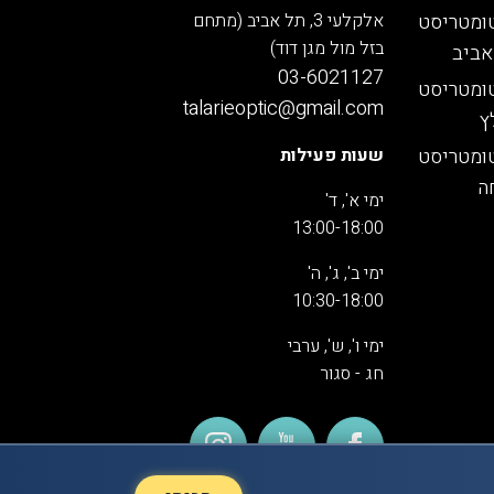
ומטריסט
אלקלעי 3, תל אביב (מתחם
בזל מול מגן דוד)
אביב
03-6021127
ומטריסט
talarieoptic@gmail.com
ץ
ומטריסט
שעות פעילות
ה
ימי א', ד'
13:00-18:00
ימי ב', ג', ה'
10:30-18:00
ימי ו', ש', ערבי
חג - סגור