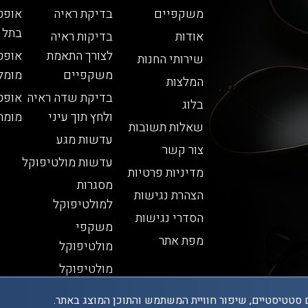
משקפיים
בדיקת ראיה
אופט
בתל 
אודות
בדיקות ראיה
לצורך התאמת
אופט
שירותי החנות
משקפיים
מומל
המלצות
בדיקת שדה ראיה
אופט
בלוג
ולחץ תוך עיני
מומח
שאלות תשובות
עדשות מגע
צור קשר
עדשות מולטיפוקל
מדיניות פרטיות
מסגרות
הצהרת נגישות
למולטיפוקל
הסדרי נגישות
משקפי
מפת אתר
מולטיפוקל
מולטיפוקל
 סטטיסטיים, שיפור חוויית המשתמש והתוכן המוצג באתר.