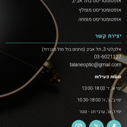
אופטומטריסט בתל אביב
אופטומטריסט מומלץ
אופטומטריסט מומחה
יצירת קשר
אלקלעי 3, תל אביב (מתחם בזל מול מגן דוד)
03-6021127
talarieoptic@gmail.com
שעות פעילות
ימי א', ד' 13:00-18:00
ימי ב', ג', ה' 10:30-18:00
ימי ו', ש', ערבי חג - סגור