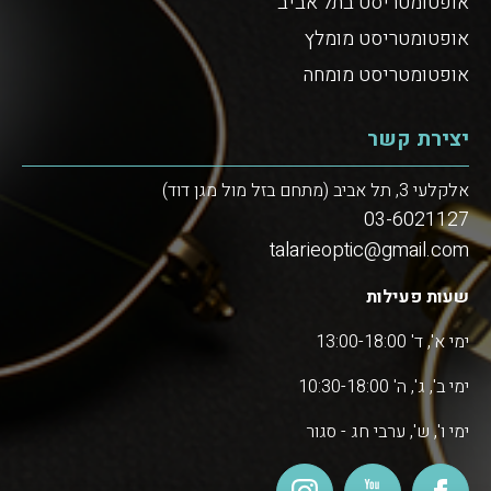
אופטומטריסט בתל אביב
אופטומטריסט מומלץ
אופטומטריסט מומחה
יצירת קשר
אלקלעי 3, תל אביב (מתחם בזל מול מגן דוד)
03-6021127
talarieoptic@gmail.com
שעות פעילות
ימי א', ד' 13:00-18:00
ימי ב', ג', ה' 10:30-18:00
ימי ו', ש', ערבי חג - סגור