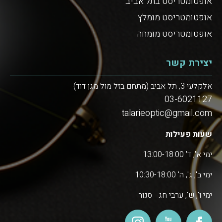
אופטומטריסט בתל אביב
אופטומטריסט מומלץ
אופטומטריסט מומחה
יצירת קשר
אלקלעי 3, תל אביב (מתחם בזל מול מגן דוד)
03-6021127
talarieoptic@gmail.com
שעות פעילות
ימי א', ד' 13:00-18:00
ימי ב', ג', ה' 10:30-18:00
ימי ו', ש', ערבי חג - סגור