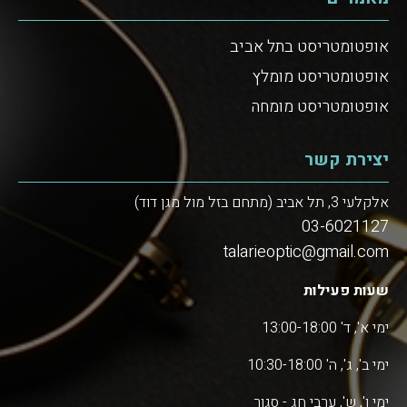
אופטומטריסט בתל אביב
אופטומטריסט מומלץ
אופטומטריסט מומחה
יצירת קשר
אלקלעי 3, תל אביב (מתחם בזל מול מגן דוד)
03-6021127
talarieoptic@gmail.com
שעות פעילות
ימי א', ד' 13:00-18:00
ימי ב', ג', ה' 10:30-18:00
ימי ו', ש', ערבי חג - סגור