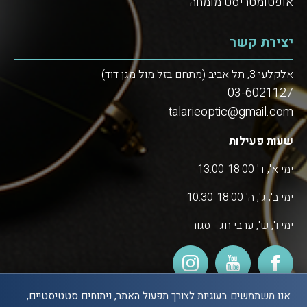
אופטומטריסט מומחה
יצירת קשר
אלקלעי 3, תל אביב (מתחם בזל מול מגן דוד)
03-6021127
talarieoptic@gmail.com
שעות פעילות
ימי א', ד' 13:00-18:00
ימי ב', ג', ה' 10:30-18:00
ימי ו', ש', ערבי חג - סגור
אנו משתמשים בעוגיות לצורך תפעול האתר, ניתוחים סטטיסטיים,