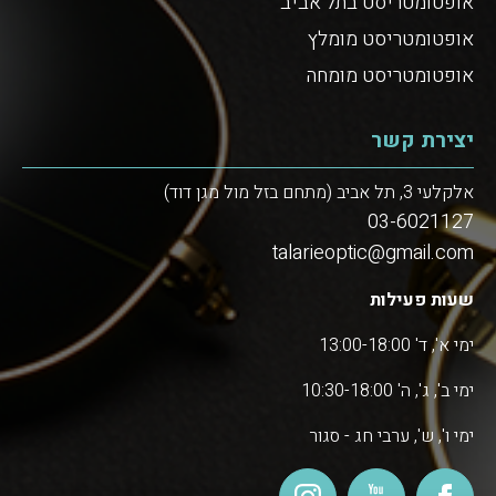
אופטומטריסט בתל אביב
אופטומטריסט מומלץ
אופטומטריסט מומחה
יצירת קשר
אלקלעי 3, תל אביב (מתחם בזל מול מגן דוד)
03-6021127
talarieoptic@gmail.com
שעות פעילות
ימי א', ד' 13:00-18:00
ימי ב', ג', ה' 10:30-18:00
ימי ו', ש', ערבי חג - סגור