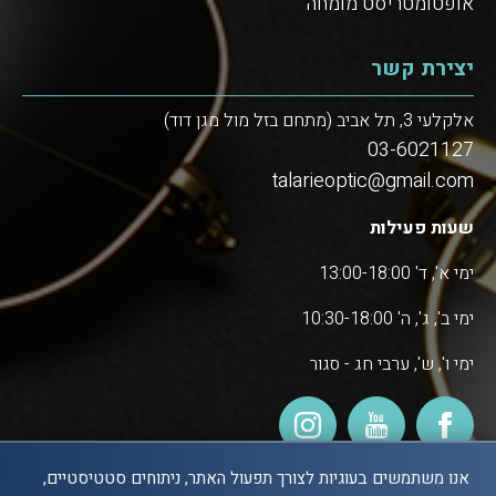
אופטומטריסט מומחה
יצירת קשר
אלקלעי 3, תל אביב (מתחם בזל מול מגן דוד)
03-6021127
talarieoptic@gmail.com
שעות פעילות
ימי א', ד' 13:00-18:00
ימי ב', ג', ה' 10:30-18:00
ימי ו', ש', ערבי חג - סגור
אנו משתמשים בעוגיות לצורך תפעול האתר, ניתוחים סטטיסטיים,