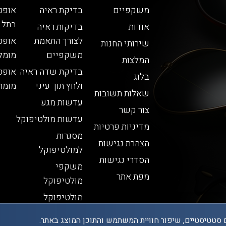
משקפיים
בדיקת ראיה
אופט
בתל 
אודות
בדיקות ראיה
לצורך התאמת
אופט
שירותי החנות
משקפיים
מומל
המלצות
בדיקת שדה ראיה
אופט
בלוג
ולחץ תוך עיני
מומח
שאלות תשובות
עדשות מגע
צור קשר
עדשות מולטיפוקל
מדיניות פרטיות
מסגרות
הצהרת נגישות
למולטיפוקל
הסדרי נגישות
משקפי
מפת אתר
מולטיפוקל
מולטיפוקל
 סטטיסטיים, שיפור חוויית המשתמש והתוכן המוצג באתר.