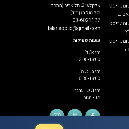
ומטריסט
אלקלעי 3, תל אביב (מתחם
בזל מול מגן דוד)
אביב
03-6021127
ומטריסט
talarieoptic@gmail.com
ץ
ומטריסט
שעות פעילות
ה
ימי א', ד'
13:00-18:00
ימי ב', ג', ה'
10:30-18:00
ימי ו', ש', ערבי
חג - סגור