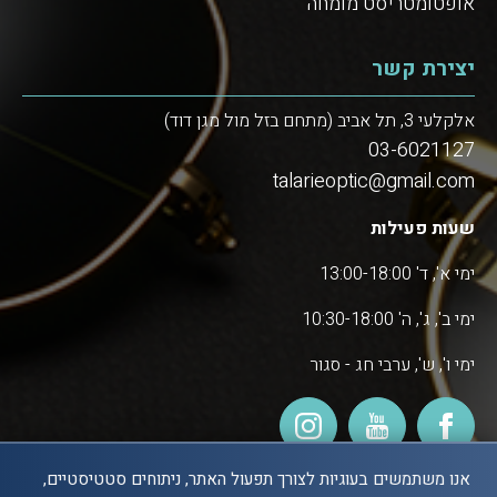
אופטומטריסט מומחה
יצירת קשר
אלקלעי 3, תל אביב (מתחם בזל מול מגן דוד)
03-6021127
talarieoptic@gmail.com
שעות פעילות
ימי א', ד' 13:00-18:00
ימי ב', ג', ה' 10:30-18:00
ימי ו', ש', ערבי חג - סגור
אנו משתמשים בעוגיות לצורך תפעול האתר, ניתוחים סטטיסטיים,