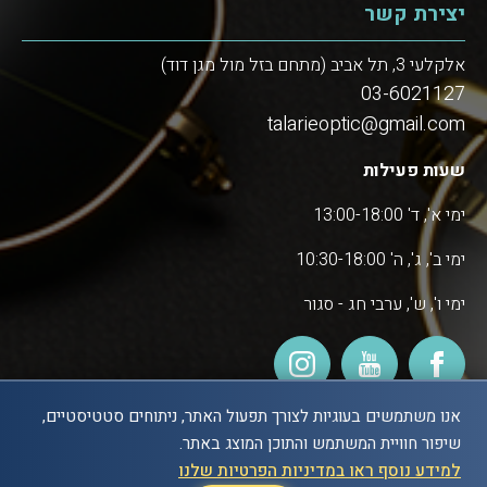
יצירת קשר
אלקלעי 3, תל אביב (מתחם בזל מול מגן דוד)
03-6021127
talarieoptic@gmail.com
שעות פעילות
ימי א', ד' 13:00-18:00
ימי ב', ג', ה' 10:30-18:00
ימי ו', ש', ערבי חג - סגור
אנו משתמשים בעוגיות לצורך תפעול האתר, ניתוחים סטטיסטיים,
שיפור חוויית המשתמש והתוכן המוצג באתר.
POWERED BY
למידע נוסף ראו במדיניות הפרטיות שלנו