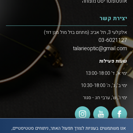
אופטומטריסט מומחה
יצירת קשר
אלקלעי 3, תל אביב (מתחם בזל מול מגן דוד)
03-6021127
talarieoptic@gmail.com
שעות פעילות
ימי א', ד' 13:00-18:00
ימי ב', ג', ה' 10:30-18:00
ימי ו', ש', ערבי חג - סגור
אנו משתמשים בעוגיות לצורך תפעול האתר, ניתוחים סטטיסטיים,