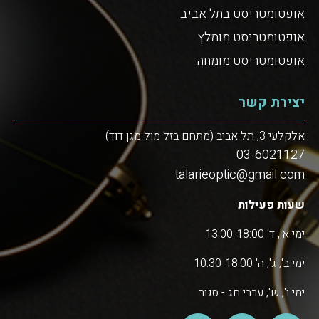
אופטומטריסט בתל אביב
אופטומטריסט מומלץ
אופטומטריסט מומחה
יצירת קשר
אלקלעי 3, תל אביב (מתחם בזל מול מגן דוד)
03-6021127
talarieoptic@gmail.com
שעות פעילות
ימי א', ד' 13:00-18:00
ימי ב', ג', ה' 10:30-18:00
ימי ו', ש', ערבי חג - סגור