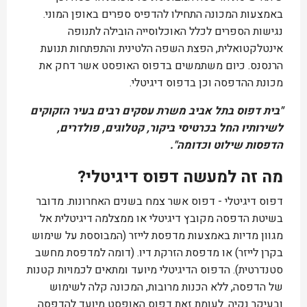
באמצעות המכונה התחילו להדפיס ספרים באופן המוני.
נגישות הספרים לכלל האוכלוסייה הובילה לתנופה
אינטלקטואלית, הפצת השפה הלטינית והתפתחות תנועת
הרנסנס. כיום משתמשים בדפוס האופסט אשר דחק את
מכונת ההדפסה וכן בדפוס דיגיטלי.
"בית דפוס בתל אביב משרת עסקים רבים בעיר הזקוקים
לשירותיו החל בכרטיסי ביקור, קטלוגים, פולדרים,
הדפסות שילוט וכדומה".
מה זה למעשה דפוס דיגיטלי?
דפוס דיגיטלי - דפוס אשר צמח בשנים האחרונות. מדובר
בשיטת הדפסה מקובץ דיגיטלי או ממצלמה דיגיטלית אל
מגוון מדיות באמצעות מדפסת לייזר (המבוססת על שימוש
בקרן לייזר) או מדפסת הזרקת דיו. (דומה למדפסת מחשב
סטנדרטית). הדפוס הדיגיטלי מיועד ומתאים לכמויות קטנות
של הדפסה, ללא הכנות מרובות, המכונה קלה לשימוש
ובעיקר נקיה. לעומת זאת דפוס האופסט מיועד להדפסה