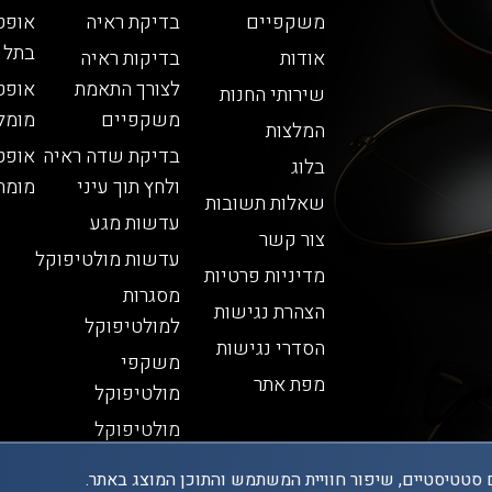
משקפיים
בדיקת ראיה
אופט
בתל 
אודות
בדיקות ראיה
לצורך התאמת
אופט
שירותי החנות
משקפיים
מומל
המלצות
בדיקת שדה ראיה
אופט
בלוג
ולחץ תוך עיני
מומח
שאלות תשובות
עדשות מגע
צור קשר
עדשות מולטיפוקל
מדיניות פרטיות
מסגרות
הצהרת נגישות
למולטיפוקל
הסדרי נגישות
משקפי
מפת אתר
מולטיפוקל
מולטיפוקל
 סטטיסטיים, שיפור חוויית המשתמש והתוכן המוצג באתר.