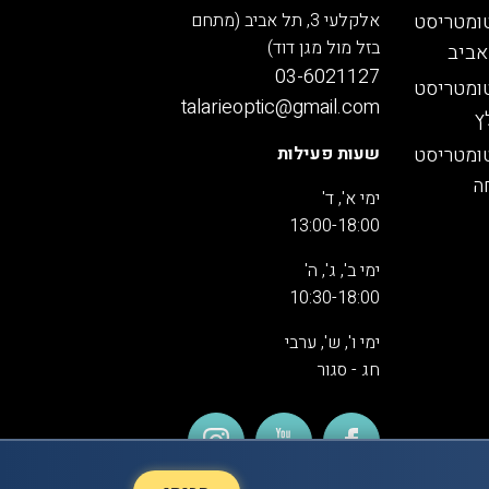
ומטריסט
אלקלעי 3, תל אביב (מתחם
בזל מול מגן דוד)
אביב
03-6021127
ומטריסט
talarieoptic@gmail.com
ץ
ומטריסט
שעות פעילות
ה
ימי א', ד'
13:00-18:00
ימי ב', ג', ה'
10:30-18:00
ימי ו', ש', ערבי
חג - סגור