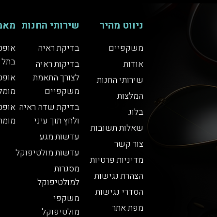
ניווט מהיר
שירותי החנות
מאמ
משקפיים
בדיקת ראיה
אופט
בתל 
אודות
בדיקות ראיה
לצורך התאמת
אופט
שירותי החנות
משקפיים
מומל
המלצות
בדיקת שדה ראיה
אופט
בלוג
ולחץ תוך עיני
מומח
שאלות תשובות
עדשות מגע
צור קשר
עדשות מולטיפוקל
מדיניות פרטיות
מסגרות
הצהרת נגישות
למולטיפוקל
הסדרי נגישות
משקפי
מפת אתר
מולטיפוקל