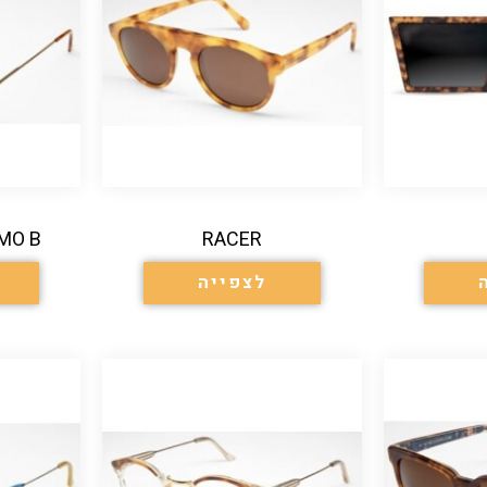
MO B
RACER
לצפייה