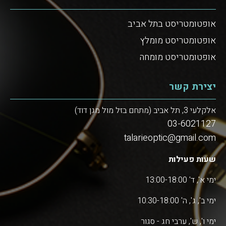
אופטומטריסט בתל אביב
אופטומטריסט מומלץ
אופטומטריסט מומחה
יצירת קשר
אלקלעי 3, תל אביב (מתחם בזל מול מגן דוד)
03-6021127
talarieoptic@gmail.com
שעות פעילות
ימי א', ד' 13:00-18:00
ימי ב', ג', ה' 10:30-18:00
ימי ו', ש', ערבי חג - סגור