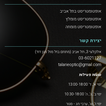
אופטומטריסט בתל אביב
אופטומטריסט מומלץ
אופטומטריסט מומחה
יצירת קשר
אלקלעי 3, תל אביב (מתחם בזל מול מגן דוד)
03-6021127
talarieoptic@gmail.com
שעות פעילות
ימי א', ד' 13:00-18:00
ימי ב', ג', ה' 10:30-18:00
ימי ו', ש', ערבי חג - סגור