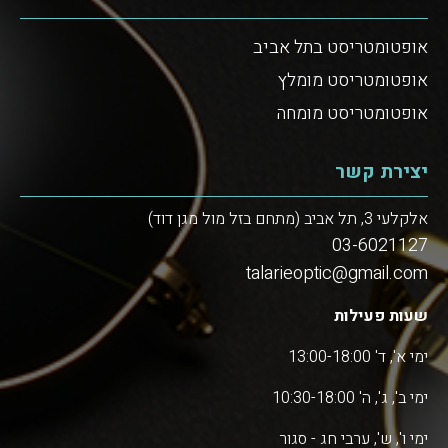
אופטומטריסט בתל אביב
אופטומטריסט מומלץ
אופטומטריסט מומחה
יצירת קשר
אלקלעי 3, תל אביב (מתחם בזל מול מגן דוד)
03-6021127
talarieoptic@gmail.com
שעות פעילות
ימי א', ד' 13:00-18:00
ימי ב', ג', ה' 10:30-18:00
ימי ו', ש', ערבי חג - סגור