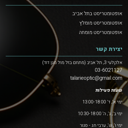
אופטומטריסט בתל אביב
אופטומטריסט מומלץ
אופטומטריסט מומחה
יצירת קשר
אלקלעי 3, תל אביב (מתחם בזל מול מגן דוד)
03-6021127
talarieoptic@gmail.com
שעות פעילות
ימי א', ד' 13:00-18:00
ימי ב', ג', ה' 10:30-18:00
ימי ו', ש', ערבי חג - סגור