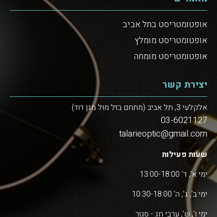
אופטומטריסט בתל אביב
אופטומטריסט מומלץ
אופטומטריסט מומחה
יצירת קשר
אלקלעי 3, תל אביב (מתחם בזל מול מגן דוד)
03-6021127
talarieoptic@gmail.com
שעות פעילות
ימי א', ד' 13:00-18:00
ימי ב', ג', ה' 10:30-18:00
ימי ו', ש', ערבי חג - סגור